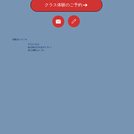
クラス体験のご予約
格闘技スタジオ
〒332-0034
埼玉県川口市並木2-26-3
​第５福原ビル 201