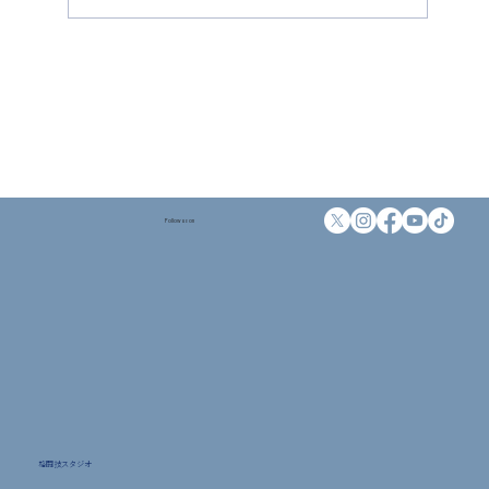
内装工事進捗状況 #3 壁マット施工が開
始しました
Follow us on
格闘技スタジオ