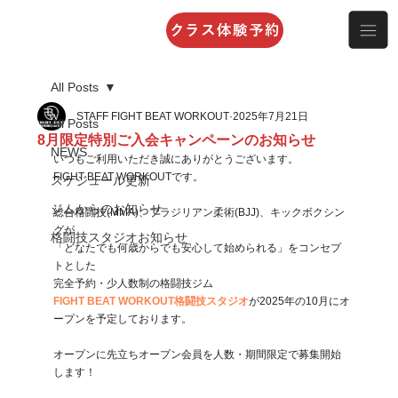
クラス体験予約
All Posts
STAFF FIGHT BEAT WORKOUT
2025年7月21日
All Posts
8月限定特別ご入会キャンペーンのお知らせ
NEWS
いつもご利用いただき誠にありがとうございます。
FIGHT BEAT WORKOUTです。
スケジュール更新
ジムからのお知らせ
総合格闘技(MMA)、ブラジリアン柔術(BJJ)、キックボクシン
グが
格闘技スタジオお知らせ
「どなたでも何歳からでも安心して始められる」をコンセプ
トとした
完全予約・少人数制の格闘技ジム
FIGHT BEAT WORKOUT格闘技スタジオ
が2025年の10月にオ
ープンを予定しております。
オープンに先立ちオープン会員を人数・期間限定で募集開始
します！