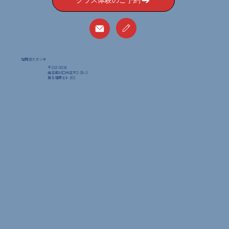
格闘技スタジオ
〒332-0034
埼玉県川口市並木2-26-3
​第５福原ビル 201