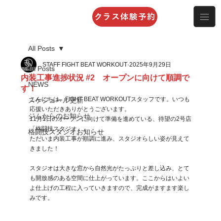
クラス体験予約
All Posts
STAFF FIGHT BEAT WORKOUT
2025年9月29日
All Posts
内装工事進捗状況 #2 オープンに向けて順調で
NEWS
す！
こんにちは、FIGHT BEAT WORKOUTスタッフです。いつも
スケジュール更新
応援いただきありがとうございます。
ジムからのお知らせ
11月1日のオープンに向けて準備を進めている、待望の2号店
「格闘技スタジオ」。
格闘技スタジオお知らせ
ただいま内装工事が順調に進み、スタジオらしい姿が見えて
きました！
スタジオは大きな窓から自然光がたっぷりと差し込み、とて
も開放感のある空間に仕上がっています。ここからはいよい
よ仕上げの工程に入っていきますので、完成がますます楽し
みです。