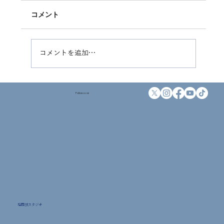
コメント
平素よりFIGHT BEAT WORKOUTをご愛顧い
ただき、誠にありがとうございます。 本日6月
3日(水)、台風6号が関東地方に接近するとの予
報が出ております。 それに伴い、会員の皆様お
コメントを追加…
よびインストラクターの安全を最優先に考慮
し、 本日10:00〜14:00の間、両スタジオを臨時
休館とさせていただきます。 つきましては、当
Follow us on
該時間帯のクラスを休講とさせていただきま
す。急なお知らせとなり大変ご迷惑を
格闘技スタジオ