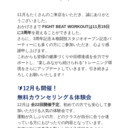
11月もたくさんのご来店をいただき、誠にありがと
うございました。
おかげさまで 
FIGHT BEAT WORKOUTは11月19日
に3周年
を迎えることができました。
さらに、3周年記念＆格闘技スタジオオープン記念パ
ーティーにも多くの方にご参加いただき、心より感
謝申し上げます。
これからも皆様の健康づくりや目標達成を全力でサ
ポートし、“楽しみながら続けられる”トレーニング環
境をさらにアップデートしていきます。引き続きよ
ろしくお願いいたします！
🔰
12月も開催！
無料カウンセリング＆体験会
12月は 
全22回開催予定
。初めての方でも安心して参
加いただける人気の体験会です。
運動が久しぶりの方、どのクラスが自分に合うか迷
っている方にもぴったりの内容となっています。