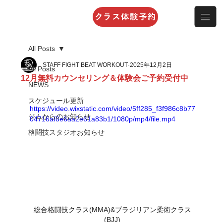
クラス体験予約
All Posts
STAFF FIGHT BEAT WORKOUT
2025年12月2日
All Posts
12月無料カウンセリング＆体験会ご予約受付中
NEWS
スケジュール更新
https://video.wixstatic.com/video/5ff285_f3f986c8b77
ジムからのお知らせ
04716af8e6aa2e61a83b1/1080p/mp4/file.mp4
格闘技スタジオお知らせ
総合格闘技クラス(MMA)&ブラジリアン柔術クラス
(BJJ)