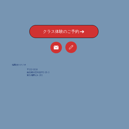
クラス体験のご予約
格闘技スタジオ
〒332-0034
埼玉県川口市並木2-26-3
​第５福原ビル 201