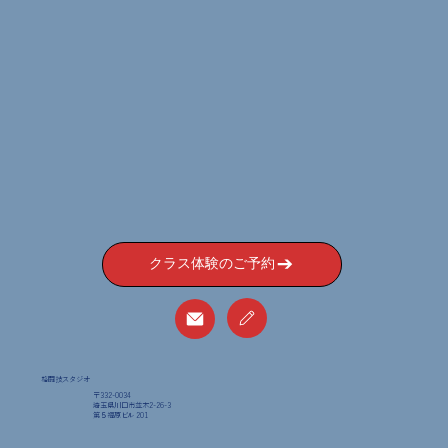
クラス体験のご予約
格闘技スタジオ
〒332-0034
埼玉県川口市並木2-26-3
​第５福原ビル 201