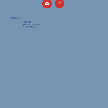
格闘技スタジオ
〒332-0034
埼玉県川口市並木2-26-3
​第５福原ビル 201