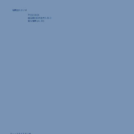
格闘技スタジオ
〒332-0034
埼玉県川口市並木2-26-3
​第５福原ビル 201
フィットネススタジオ