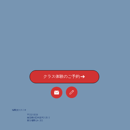
クラス体験のご予約
格闘技スタジオ
〒332-0034
埼玉県川口市並木2-26-3
​第５福原ビル 201