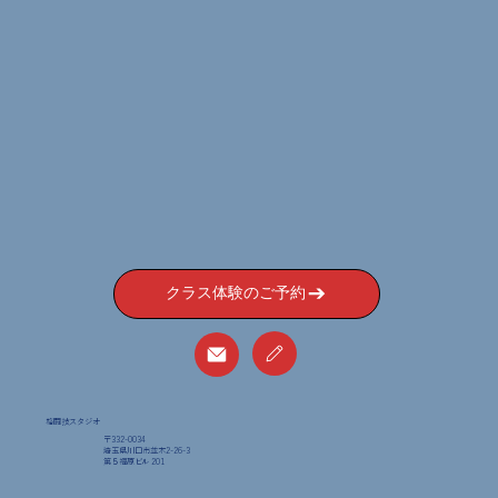
クラス体験のご予約
格闘技スタジオ
〒332-0034
埼玉県川口市並木2-26-3
​第５福原ビル 201