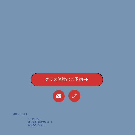
クラス体験のご予約
格闘技スタジオ
〒332-0034
埼玉県川口市並木2-26-3
​第５福原ビル 201