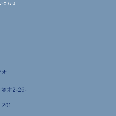
い合わせ
ジオ
木2-26-
201