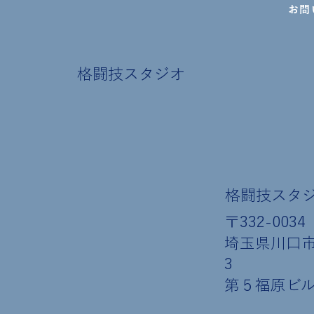
お問
格闘技スタジオ
格闘技スタ
〒332-0034
埼玉県川口市並
3
​第５福原ビル 