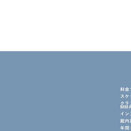
料金
スケ
クラ
MM
イン
館内
年間