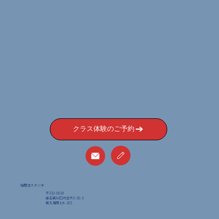
クラス体験のご予約
格闘技スタジオ
〒332-0034
埼玉県川口市並木2-26-3
​第５福原ビル 201