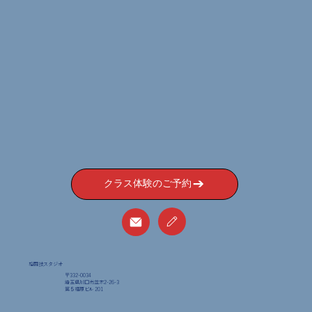
クラス体験のご予約
格闘技スタジオ
〒332-0034
埼玉県川口市並木2-26-3
​第５福原ビル 201