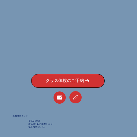
クラス体験のご予約
格闘技スタジオ
〒332-0034
埼玉県川口市並木2-26-3
​第５福原ビル 201