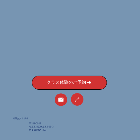
クラス体験のご予約
格闘技スタジオ
〒332-0034
埼玉県川口市並木2-26-3
​第５福原ビル 201